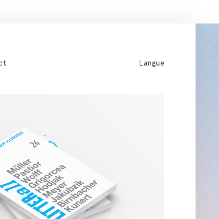
ct
Langue