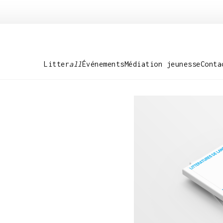
Litter
all
Événements
Médiation jeunesse
Conta