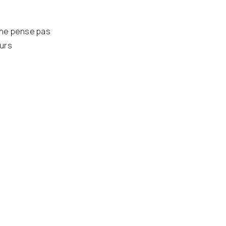
 ne pense pas
ours
Herta Müller
Pour toujours, ça dure com
traduction par Nicole Bary