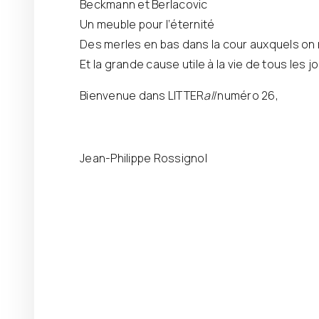
Beckmann et Berlacovic
Un meuble pour l’éternité
Des merles en bas dans la cour auxquels on
Et la grande cause utile à la vie de tous les j
Bienvenue dans LITTER
all
numéro 26,
Jean-Philippe Rossignol
SOMMAIRE