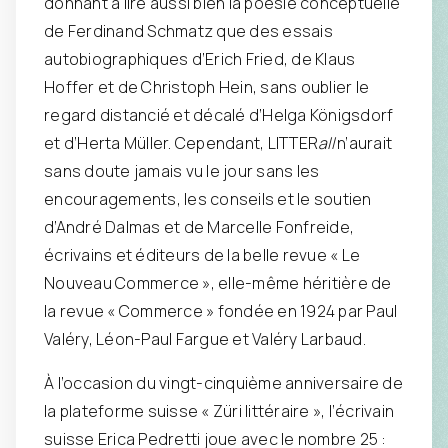
donnant à lire aussi bien la poésie conceptuelle
de Ferdinand Schmatz que des essais
autobiographiques d’Erich Fried, de Klaus
Hoffer et de Christoph Hein, sans oublier le
regard distancié et décalé d’Helga Königsdorf
et d’Herta Müller. Cependant, LITTER
all
n’aurait
sans doute jamais vu le jour sans les
encouragements, les conseils et le soutien
d’André Dalmas et de Marcelle Fonfreide,
écrivains et éditeurs de la belle revue « Le
Nouveau Commerce », elle-même héritière de
la revue « Commerce » fondée en 1924 par Paul
Valéry, Léon-Paul Fargue et Valéry Larbaud.
À l’occasion du vingt-cinquième anniversaire de
la plateforme suisse « Züri littéraire », l’écrivain
suisse Erica Pedretti joue avec le nombre 25 :