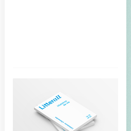
En collaboration avec
Françoise Toraille
Joachim Umlauf
Andréa Lauterwein
Lucie Lamy
Nicole Colin