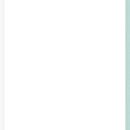
SOMMAIRE
Ludwig Harig
Le Sujet écrivant
traduction par Alain Lance
Wolfgang Hilbig
L'Odeur des livres
traduction par Gérard Rudent et Brigitte
Vergne-Cain
Judith Kuckart
Nadine de Rostock
traduction par Françoise Toraille
Corinna Antelmann
Des Asperges en
Afrique
traduction par Dominique Petit
Felicitas Hoppe
Le Dernier souffle
d'Edison