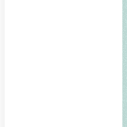
traduction par Andréa Lauterwein
Anna Kim
La Vraie vie de Myrtle Corbin
traduction par Gaëlle Guicheney
Hans Günther Adler
La Sortie au
Panorama
traduction par Lucie Lamy
Friedrich Dieckmann
Entretien avec Elisa
Primavera-Lévy et Matthias Weichelt.
Littérature et culture à l'Est et à l'Ouest
traduction par Gaëlle Guicheney
CONSEIL ÉDITORIAL
Nicole Bary
Sophie Deltin