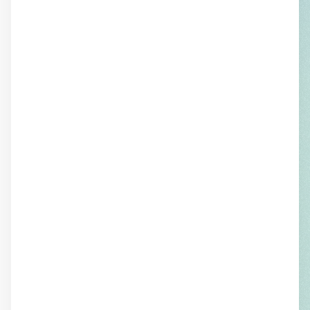
traduction par François Mathieu
Christoph Hein
Démonologie et droit
international
traduction par Nicole Bary
Daniela Dahn
Nous sommes la
démocratie
traduction par Françoise Toraille
Christa Wolf
Jeudi, 27 septembre 2001
traduction par Alain Lance
Jürgen Ritte
Écrire, traduire...
Alain Lance
Zsuzsanna Gahse
Distances immenses