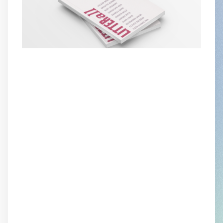
SOMMAIRE
Volker Braun
La Poésie
traduction collective
sous la direction d'Alain Lance
Brigitte Burmeister
Trois fois Berlin et un
épilogue
traduction par Nicole Bary
Kurt Drawert
Irina