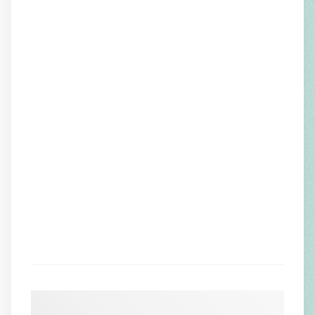
traduction par Catherine Fabre-Renault
Claude Esteban
Róža Domašcyna
traduction par Catherine Fabre-Renault
Henry Delui
Poèmes
traduction par Róža Domašcyna
CONSEIL ÉDITORIAL